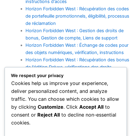
instructions d'accès
Horizon Forbidden West : Récupération des codes
de portefeuille promotionnels, éligibilité, processus
de réclamation
Horizon Forbidden West : Gestion des droits de
bonus, Gestion de compte, Liens de support
Horizon Forbidden West : Échange de codes pour
des objets numériques, vérification, instructions
Horizon Forbidden West : Récupération des bonus
de l'édition Deluxe, vérifications des droits,
méthodes de téléchargement
We respect your privacy
Horizon Forbidden West : Récupération du DLC
Cookies help us improve your experience,
Bonus, Vérification des Droits, Étapes de
deliver personalized content, and analyze
Téléchargement
traffic. You can choose which cookies to allow
by clicking
Customize
. Click
Accept All
to
Categories
consent or
Reject All
to decline non-essential
Bonus de l'Édition Deluxe
cookies.
Réclamations de droits de DLC
Redemption du code de portefeuille PlayStation