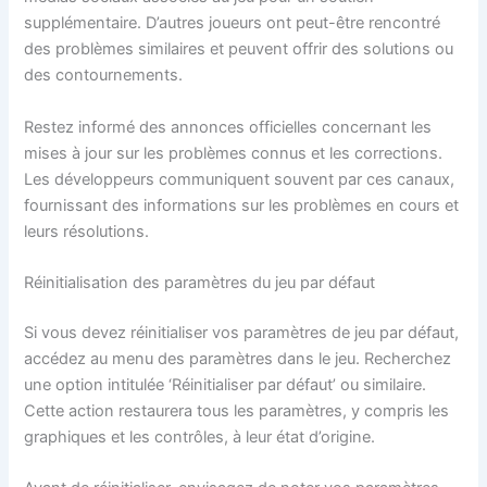
supplémentaire. D’autres joueurs ont peut-être rencontré
des problèmes similaires et peuvent offrir des solutions ou
des contournements.
Restez informé des annonces officielles concernant les
mises à jour sur les problèmes connus et les corrections.
Les développeurs communiquent souvent par ces canaux,
fournissant des informations sur les problèmes en cours et
leurs résolutions.
Réinitialisation des paramètres du jeu par défaut
Si vous devez réinitialiser vos paramètres de jeu par défaut,
accédez au menu des paramètres dans le jeu. Recherchez
une option intitulée ‘Réinitialiser par défaut’ ou similaire.
Cette action restaurera tous les paramètres, y compris les
graphiques et les contrôles, à leur état d’origine.