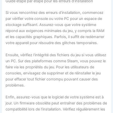
Guide étape par étape pour les erreurs d’installation
Si vous rencontrez des erreurs d’installation, commencez
par vérifier votre console ou votre PC pour un espace de
stockage suffisant. Assurez-vous que votre système
répond aux exigences minimales du jeu, y compris la RAM
et les capacités graphiques. Parfois, il suffit de redémarrer
votre appareil pour résoudre des glitches temporaires.
Ensuite, vérifiez l’intégrité des fichiers du jeu si vous utilisez
un PC. Sur des plateformes comme Steam, vous pouvez le
faire via les propriétés du jeu. Pour les utilisateurs de
consoles, envisagez de supprimer et de réinstaller le jeu
pour effacer tout fichier corrompu pouvant causer des
problèmes.
Enfin, assurez-vous que le logiciel de votre système est à
jour. Un firmware obsolète peut entraîner des problèmes de
compatibilité lors de l’installation. Vérifiez régulièrement les