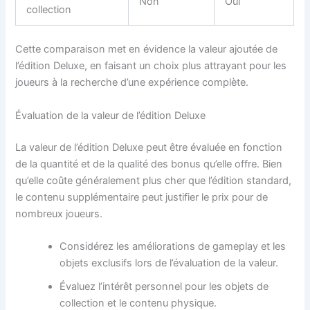
Non
Oui
collection
Cette comparaison met en évidence la valeur ajoutée de
l’édition Deluxe, en faisant un choix plus attrayant pour les
joueurs à la recherche d’une expérience complète.
Évaluation de la valeur de l’édition Deluxe
La valeur de l’édition Deluxe peut être évaluée en fonction
de la quantité et de la qualité des bonus qu’elle offre. Bien
qu’elle coûte généralement plus cher que l’édition standard,
le contenu supplémentaire peut justifier le prix pour de
nombreux joueurs.
Considérez les améliorations de gameplay et les
objets exclusifs lors de l’évaluation de la valeur.
Évaluez l’intérêt personnel pour les objets de
collection et le contenu physique.