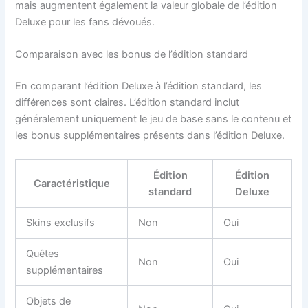
mais augmentent également la valeur globale de l’édition
Deluxe pour les fans dévoués.
Comparaison avec les bonus de l’édition standard
En comparant l’édition Deluxe à l’édition standard, les
différences sont claires. L’édition standard inclut
généralement uniquement le jeu de base sans le contenu et
les bonus supplémentaires présents dans l’édition Deluxe.
Édition
Édition
Caractéristique
standard
Deluxe
Skins exclusifs
Non
Oui
Quêtes
Non
Oui
supplémentaires
Objets de