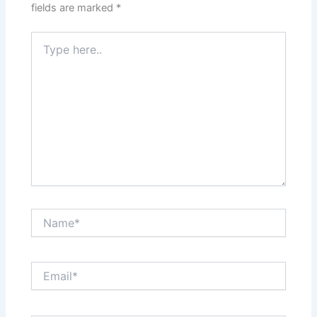
fields are marked
*
Type
here..
Name*
Email*