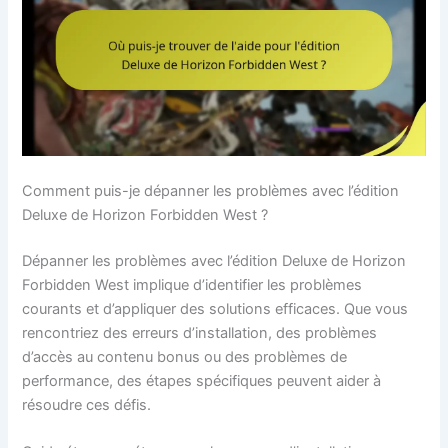
Comment puis-je dépanner les problèmes avec l’édition
Deluxe de Horizon Forbidden West ?
Dépanner les problèmes avec l’édition Deluxe de Horizon
Forbidden West implique d’identifier les problèmes
courants et d’appliquer des solutions efficaces. Que vous
rencontriez des erreurs d’installation, des problèmes
d’accès au contenu bonus ou des problèmes de
performance, des étapes spécifiques peuvent aider à
résoudre ces défis.