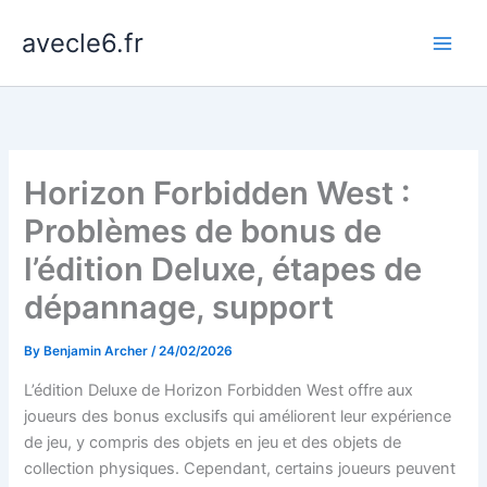
Skip
avecle6.fr
to
content
Horizon Forbidden West :
Problèmes de bonus de
l’édition Deluxe, étapes de
dépannage, support
By
Benjamin Archer
/
24/02/2026
L’édition Deluxe de Horizon Forbidden West offre aux
joueurs des bonus exclusifs qui améliorent leur expérience
de jeu, y compris des objets en jeu et des objets de
collection physiques. Cependant, certains joueurs peuvent