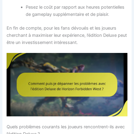
Pesez le coût par rapport aux heures potentielles
de gameplay supplémentaire et de plaisir.
En fin de compte, pour les fans dévoués et les joueurs
cherchant à maximiser leur expérience, l’édition Deluxe peut
être un investissement intéressant.
Quels problèmes courants les joueurs rencontrent-ils avec