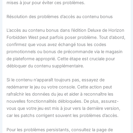
mises à jour pour éviter ces problèmes.
Résolution des problèmes d’accès au contenu bonus
L’accès au contenu bonus dans l’édition Deluxe de Horizon
Forbidden West peut parfois poser problème. Tout d’abord,
confirmez que vous avez échangé tous les codes
promotionnels ou bonus de précommande via le magasin
de plateforme approprié. Cette étape est cruciale pour
débloquer du contenu supplémentaire.
Si le contenu n’apparaît toujours pas, essayez de
redémarrer le jeu ou votre console. Cette action peut
rafraîchir les données du jeu et aider à reconnaître les
nouvelles fonctionnalités débloquées. De plus, assurez-
vous que votre jeu est mis à jour vers la dernière version,
car les patchs corrigent souvent les problèmes d’accès.
Pour les problèmes persistants, consultez la page de