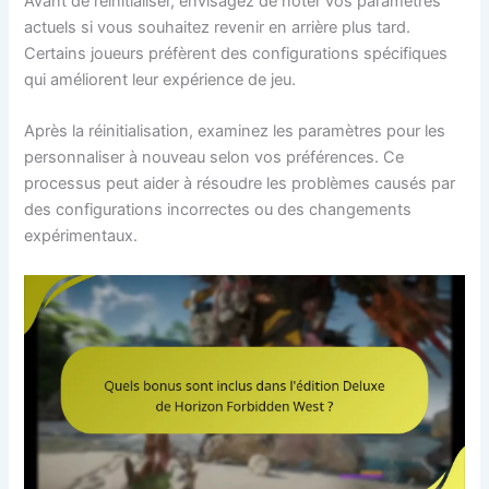
Avant de réinitialiser, envisagez de noter vos paramètres
actuels si vous souhaitez revenir en arrière plus tard.
Certains joueurs préfèrent des configurations spécifiques
qui améliorent leur expérience de jeu.
Après la réinitialisation, examinez les paramètres pour les
personnaliser à nouveau selon vos préférences. Ce
processus peut aider à résoudre les problèmes causés par
des configurations incorrectes ou des changements
expérimentaux.