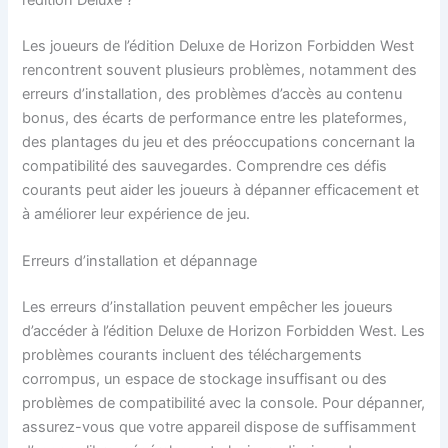
l’édition Deluxe ?
Les joueurs de l’édition Deluxe de Horizon Forbidden West
rencontrent souvent plusieurs problèmes, notamment des
erreurs d’installation, des problèmes d’accès au contenu
bonus, des écarts de performance entre les plateformes,
des plantages du jeu et des préoccupations concernant la
compatibilité des sauvegardes. Comprendre ces défis
courants peut aider les joueurs à dépanner efficacement et
à améliorer leur expérience de jeu.
Erreurs d’installation et dépannage
Les erreurs d’installation peuvent empêcher les joueurs
d’accéder à l’édition Deluxe de Horizon Forbidden West. Les
problèmes courants incluent des téléchargements
corrompus, un espace de stockage insuffisant ou des
problèmes de compatibilité avec la console. Pour dépanner,
assurez-vous que votre appareil dispose de suffisamment