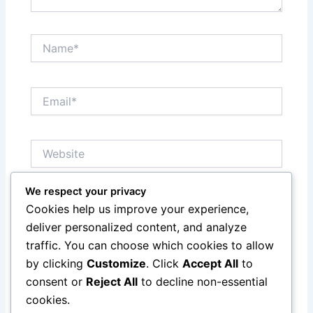
Name*
Email*
Website
We respect your privacy
Save my name, email, and website in this browser
Cookies help us improve your experience,
for the next time I comment.
deliver personalized content, and analyze
traffic. You can choose which cookies to allow
by clicking
Customize
. Click
Accept All
to
consent or
Reject All
to decline non-essential
cookies.