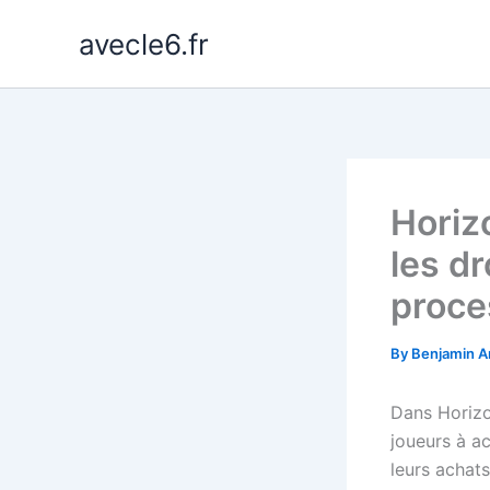
Skip
avecle6.fr
to
content
Horiz
les dr
proce
By
Benjamin A
Dans Horizo
joueurs à a
leurs achats