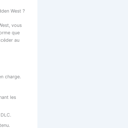
dden West ?
West, vous
forme que
accéder au
en charge.
nant les
u DLC.
tenu.