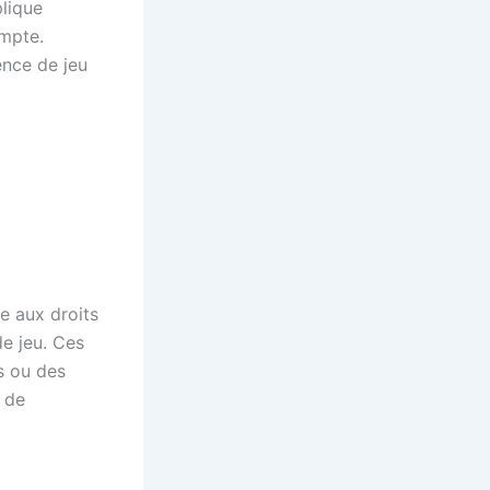
plique
ompte.
ence de jeu
e aux droits
e jeu. Ces
s ou des
t de