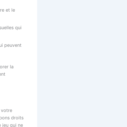
re et le
suelles qui
ui peuvent
orer la
ent
 votre
bons droits
 jeu qui ne