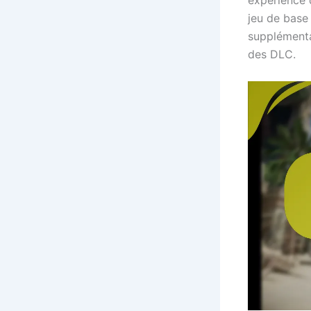
expérience d
jeu de base
supplémentai
des DLC.