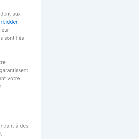
rdent aux
orbidden
leur
s sont liés
tre
 garantissent
ent votre
s
ondant à des
t :