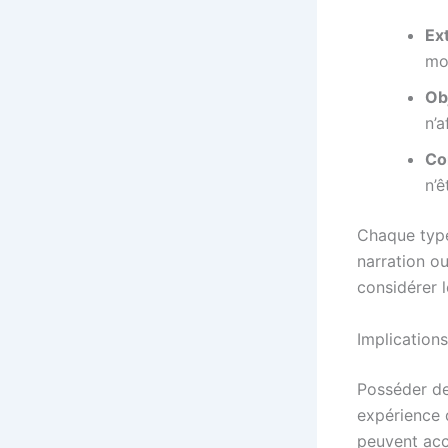
Ex
mo
Ob
n’a
Co
n’ê
Chaque type
narration ou
considérer l
Implication
Posséder de
expérience 
peuvent acc