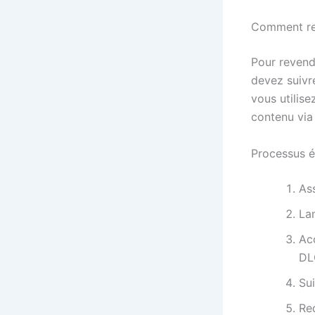
Comment rev
Pour revend
devez suivr
vous utilise
contenu via
Processus é
As
La
Acc
DL
Sui
Re