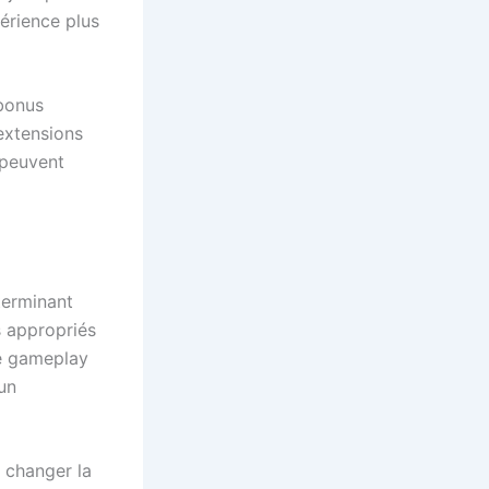
érience plus
 bonus
extensions
 peuvent
terminant
s appropriés
de gameplay
un
 changer la