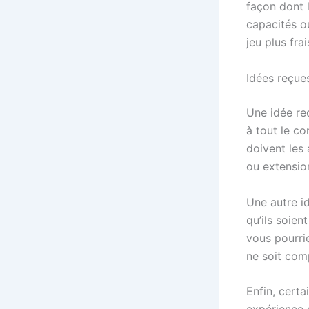
façon dont l
capacités o
jeu plus fra
Idées reçue
Une idée re
à tout le co
doivent les
ou extensio
Une autre i
qu’ils soie
vous pourri
ne soit com
Enfin, certa