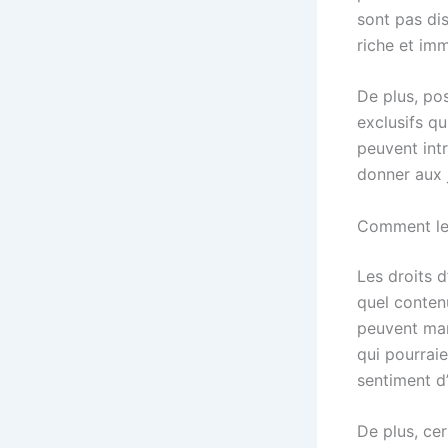
sont pas di
riche et imm
De plus, po
exclusifs q
peuvent int
donner aux 
Comment les
Les droits 
quel conten
peuvent man
qui pourrai
sentiment d
De plus, ce