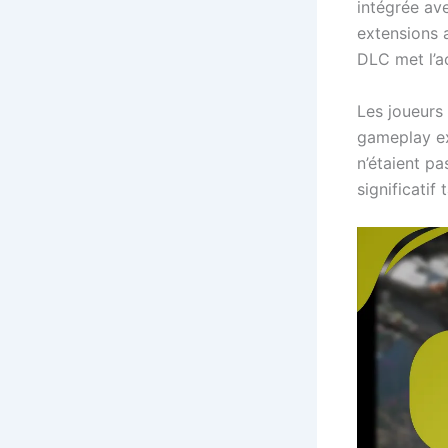
intégrée av
extensions 
DLC met l’a
Les joueurs
gameplay ex
n’étaient pa
significatif