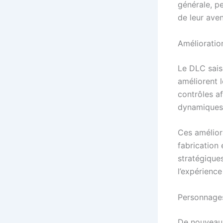
générale, p
de leur aven
Amélioratio
Le DLC sais
améliorent l
contrôles af
dynamiques 
Ces amélior
fabrication
stratégique
l’expérienc
Personnages
De nouveaux