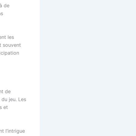
 à de
ns
nt les
t souvent
icipation
nt de
 du jeu. Les
s et
 l’intrigue