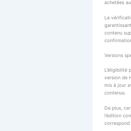
achetées au
La vérificat
garantissan
contenu sup
confirmatio
Versions sp
L’éligibilit
version de 
mis à jour a
contenus.
De plus, cer
l’édition co
correspond 