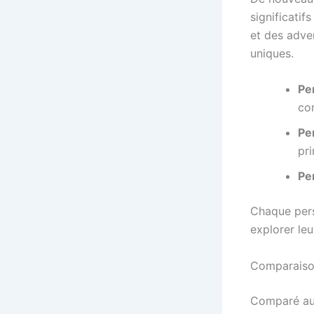
significatif
et des adver
uniques.
Pe
co
Pe
pri
Pe
Chaque pers
explorer leu
Comparaiso
Comparé aux