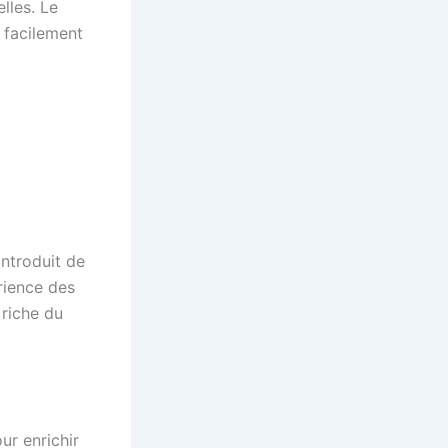
elles. Le
 facilement
introduit de
rience des
 riche du
ur enrichir