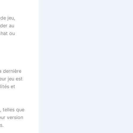
de jeu,
éder au
chat ou
a dernière
eur jeu est
ités et
 telles que
eur version
s.