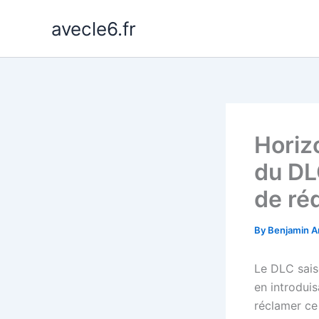
Skip
avecle6.fr
to
content
Horiz
du DLC
de ré
By
Benjamin A
Le DLC sais
en introdui
réclamer ce