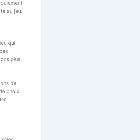
éroulement
té au jeu.
jeu qui
 des
ions plus
ions de
 de choix
der
 rôles