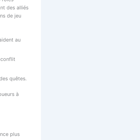
nt des alliés
ons de jeu
aident au
conflit
 des quêtes.
oueurs à
nce plus