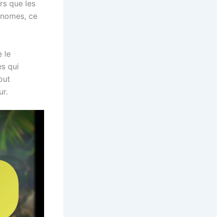
rs que les
onomes, ce
 le
s qui
out
ur.