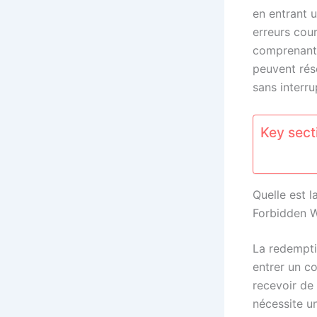
en entrant 
erreurs cou
comprenant 
peuvent rés
sans interru
Key secti
Quelle est 
Forbidden W
La redempti
entrer un c
recevoir de
nécessite un