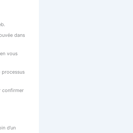
eb.
rouvée dans
 en vous
e processus
r confirmer
in d’un