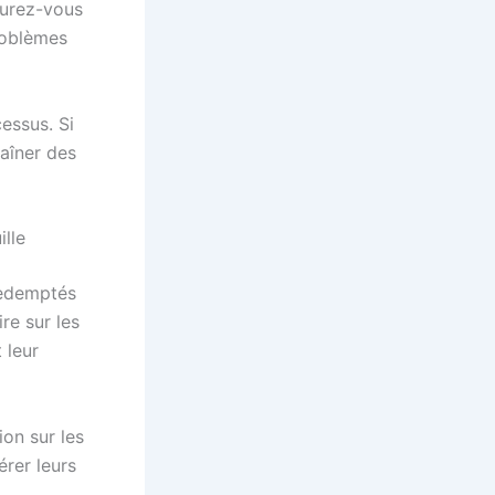
ssurez-vous
roblèmes
essus. Si
aîner des
lle
redemptés
re sur les
 leur
on sur les
érer leurs