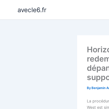
Skip
avecle6.fr
to
content
Horiz
redem
dépan
suppo
By
Benjamin A
La procédur
West est si