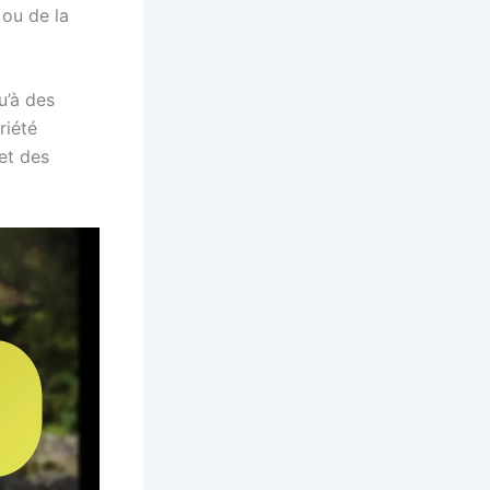
 ou de la
u’à des
riété
et des