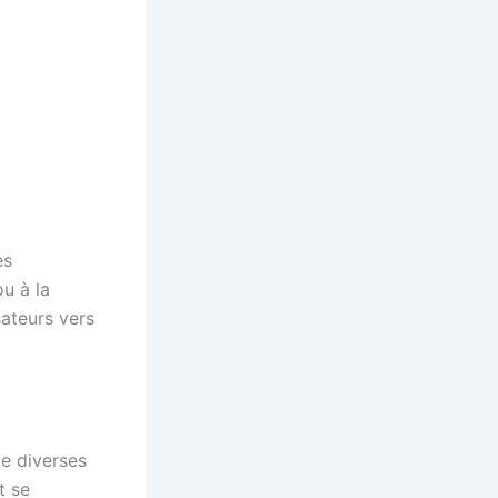
es
u à la
isateurs vers
e diverses
t se