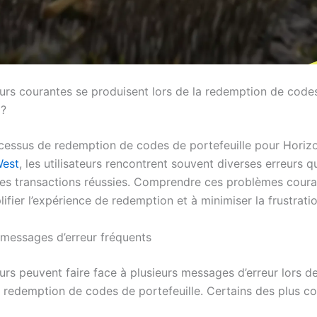
eurs courantes se produisent lors de la redemption de code
 ?
cessus de redemption de codes de portefeuille pour Horiz
West
, les utilisateurs rencontrent souvent diverses erreurs 
s transactions réussies. Comprendre ces problèmes coura
lifier l’expérience de redemption et à minimiser la frustratio
messages d’erreur fréquents
eurs peuvent faire face à plusieurs messages d’erreur lors de
e redemption de codes de portefeuille. Certains des plus c