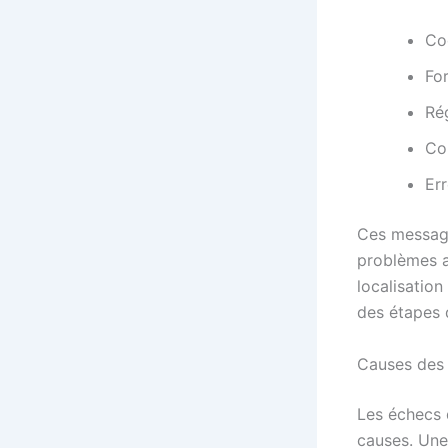
Co
Fo
Ré
Co
Err
Ces message
problèmes a
localisation 
des étapes 
Causes des 
Les échecs 
causes. Une 