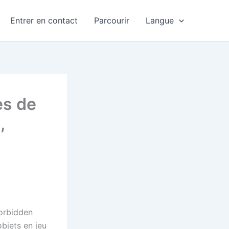
Entrer en contact
Parcourir
Langue
es de
,
orbidden
bjets en jeu