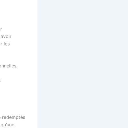
r
 avoir
r les
nnelles,
ui
re redemptés
 qu’une