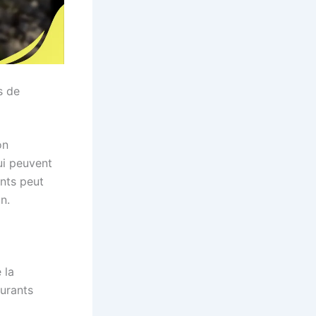
s de
on
qui peuvent
nts peut
n.
 la
ourants