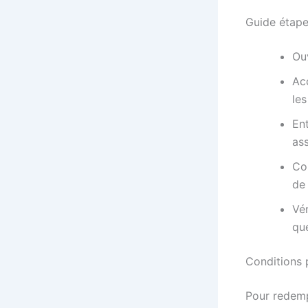
Guide étape
Ouv
Ac
le
En
ass
Co
de
Vér
que
Conditions 
Pour redemp