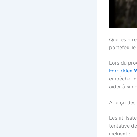
Quelles err
portefeuille
Lors du pro
Forbidden 
empêcher de
aider à simp
Aperçu des 
Les utilisat
tentative d
incluent :