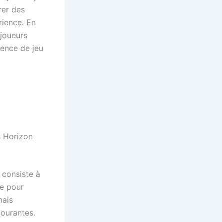
rer des
rience. En
joueurs
ience de jeu
s Horizon
consiste à
me pour
mais
courantes.